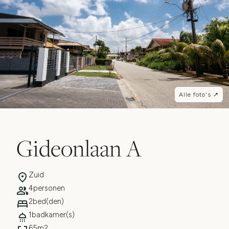
Alle foto's ↗
Gideonlaan A
Zuid
4
personen
2
bed(den)
1
badkamer(s)
65
m2