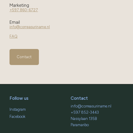
Marketing
+597 860-6727
Email
info@correasuriname.nl
FAQ
Contact
Follow us
Contact
info@correasuriname.nl
Instagram
+597 852-3443
Facebook
Nassylaan 135B
Paramaribo