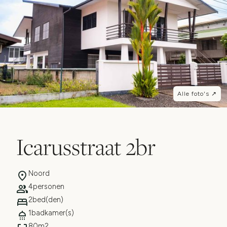
Alle foto's ↗
Icarusstraat 2br
Noord
4
personen
2
bed(den)
1
badkamer(s)
80
m2