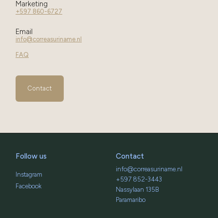
Marketing
+597 860-6727
Email
info@correasuriname.nl
FAQ
Contact
Follow us
Contact
info@correasuriname.nl
Instagram
+597 852-3443
Facebook
Nassylaan 135B
Paramaribo